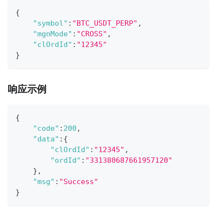
{
"symbol"
:
"BTC_USDT_PERP"
,
"mgnMode"
:
"CROSS"
,
"clOrdId"
:
"12345"
}
响应示例
{
"code"
:
200
,
"data"
:
{
"clOrdId"
:
"12345"
,
"ordId"
:
"331380687661957120"
}
,
"msg"
:
"Success"
}