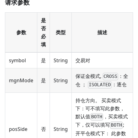
请求参数
是
否
参数
类型
描述
必
填
symbol
是
String
交易对
保证金模式,
：全
CROSS
mgnMode
是
String
仓 ；
：逐仓
ISOLATED
持仓方向。 买卖模式
下：可不填写此参数，
默认值
，买卖模式
BOTH
下，仅可以填写
;
BOTH
posSide
否
String
开平仓模式下： 此参数