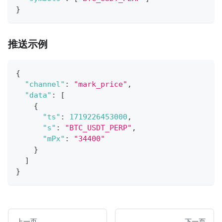
}
推送示例
{
"channel"
:
"mark_price"
,
"data"
:
[
{
"ts"
:
1719226453000
,
"s"
:
"BTC_USDT_PERP"
,
"mPx"
:
"34400"
}
]
}
上一页
下一页