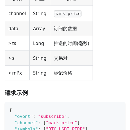
channel
String
mark_price
data
Array
订阅的数据
> ts
Long
推送的时间(毫秒)
> s
String
交易对
> mPx
String
标记价格
请求示例
{
"event"
:
"subscribe"
,
"channel"
:
[
"mark_price"
]
,
"symbols"
:
[
"BTC_USDT_PERP"
]